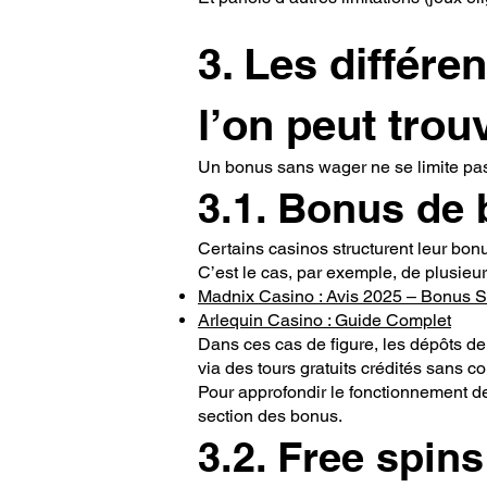
3. Les différ
l’on peut trou
Un bonus sans wager ne se limite pas 
3.1. Bonus de
Certains casinos structurent leur bo
C’est le cas, par exemple, de plusi
Madnix Casino : Avis 2025 – Bonus Sa
Arlequin Casino : Guide Complet
Dans ces cas de figure, les dépôts d
via des tours gratuits crédités sans co
Pour approfondir le fonctionnement 
section des bonus.
3.2. Free spin