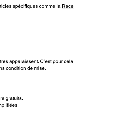
rticles spécifiques comme la
Race
utres apparaissent. C’est pour cela
s condition de mise.
s gratuits.
plifiées.