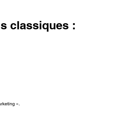
s classiques :
arketing ».