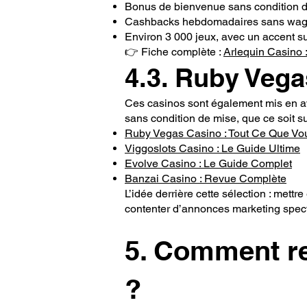
Bonus de bienvenue sans condition de 
Cashbacks hebdomadaires sans wag
Environ 3 000 jeux, avec un accent su
👉 Fiche complète :
Arlequin Casino 
4.3. Ruby Vega
Ces casinos sont également mis en a
sans condition de mise, que ce soit sur
Ruby Vegas Casino : Tout Ce Que Vo
Viggoslots Casino : Le Guide Ultime
Evolve Casino : Le Guide Complet
Banzai Casino : Revue Complète
L’idée derrière cette sélection : mettr
contenter d’annonces marketing spectac
5. Comment re
?