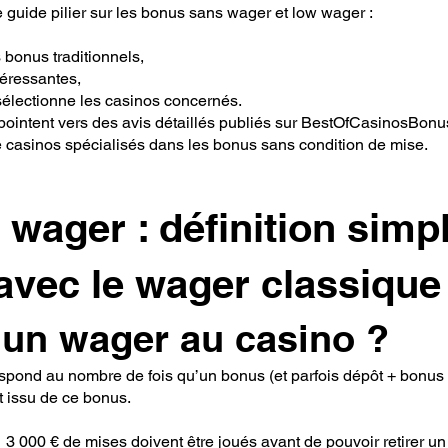
Γ
e guide pilier sur les bonus sans wager et low wager :
s bonus traditionnels,
téressantes,
ectionne les casinos concernés.
 pointent vers des avis détaillés publiés sur BestOfCasinosBonu
e casinos spécialisés dans les bonus sans condition de mise.
wager : définition simpl
vec le wager classique
i un wager au casino ?
pond au nombre de fois qu’un bonus (et parfois dépôt + bonus o
nt issu de ce bonus.
000 € de mises doivent être joués avant de pouvoir retirer un 