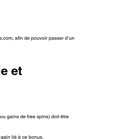
s.com, afin de pouvoir passer d’un
e et
u gains de free spins) doit être
gain lié à ce bonus.