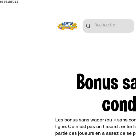
6836185014
Bonus sa
cond
Les bonus sans wager (ou « sans cond
ligne. Ce n’est pas un hasard : entre 
partie des joueurs en a assez de se p