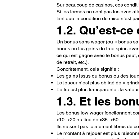
Sur beaucoup de casinos, ces condition
Si les termes ne sont pas lus avec att
tant que la condition de mise n’est pa
1.2. Qu’est-ce
Un bonus sans wager (ou « bonus sans
bonus ou les gains de free spins avant 
ce qui est gagné avec le bonus peut, e
de retrait, etc.).
Concrètement, cela signifie :
Les gains issus du bonus ou des tours 
Le joueur n’est plus obligé de « grind
L’offre est plus transparente : la vale
1.3. Et les bo
Les bonus low wager fonctionnent co
x10–x20 au lieu de x35–x50.
Ils ne sont pas totalement libres de co
Le montant à rejouer est plus raisonn