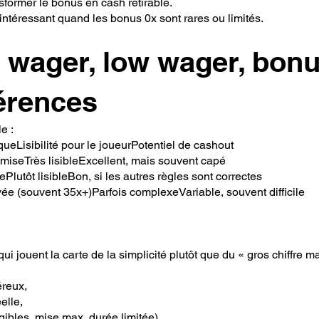
sformer le bonus en cash retirable.
intéressant quand les bonus 0x sont rares ou limités.
 wager, low wager, bonu
férences
e :
eLisibilité pour le joueurPotentiel de cashout
iseTrès lisibleExcellent, mais souvent capé
lutôt lisibleBon, si les autres règles sont correctes
e (souvent 35x+)Parfois complexeVariable, souvent difficile
ui jouent la carte de la simplicité plutôt que du « gros chiffre m
éreux,
elle,
igibles, mise max, durée limitée).