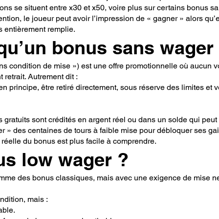
s se situent entre x30 et x50, voire plus sur certains bonus san
ention, le joueur peut avoir l’impression de « gagner » alors qu’e
s entièrement remplie.
 qu’un bonus sans wager
 condition de mise ») est une offre promotionnelle où aucun v
retrait. Autrement dit :
n principe, être retiré directement, sous réserve des limites et 
gratuits sont crédités en argent réel ou dans un solde qui peut ê
er » des centaines de tours à faible mise pour débloquer ses gai
ur réelle du bonus est plus facile à comprendre.
nus low wager ?
mme des bonus classiques, mais avec une exigence de mise ne
ndition, mais :
able.