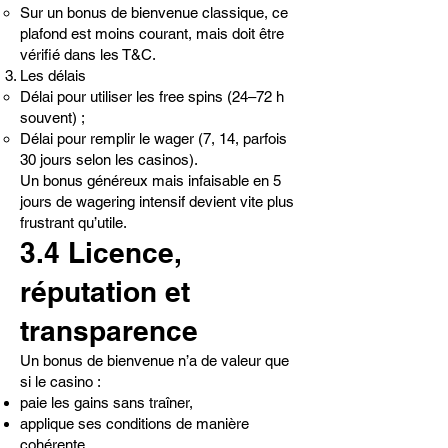
Sur un bonus de bienvenue classique, ce
plafond est moins courant, mais doit être
vérifié dans les T&C.
Les délais
Délai pour utiliser les free spins (24–72 h
souvent) ;
Délai pour remplir le wager (7, 14, parfois
30 jours selon les casinos).
Un bonus généreux mais infaisable en 5
jours de wagering intensif devient vite plus
frustrant qu’utile.
3.4 Licence,
réputation et
transparence
Un bonus de bienvenue n’a de valeur que
si le casino :
paie les gains sans traîner,
applique ses conditions de manière
cohérente,