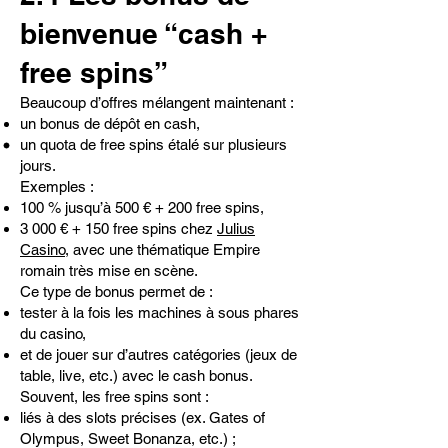
bienvenue “cash +
free spins”
Beaucoup d’offres mélangent maintenant :
un bonus de dépôt en cash,
un quota de free spins étalé sur plusieurs
jours.
Exemples :
100 % jusqu’à 500 € + 200 free spins,
3 000 € + 150 free spins chez
Julius
Casino
, avec une thématique Empire
romain très mise en scène.
Ce type de bonus permet de :
tester à la fois les machines à sous phares
du casino,
et de jouer sur d’autres catégories (jeux de
table, live, etc.) avec le cash bonus.
Souvent, les free spins sont :
liés à des slots précises (ex. Gates of
Olympus, Sweet Bonanza, etc.) ;