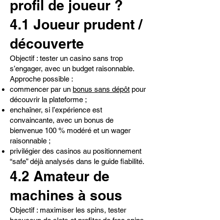
profil de joueur ?
4.1 Joueur prudent /
découverte
Objectif : tester un casino sans trop
s’engager, avec un budget raisonnable.
Approche possible :
commencer par un
bonus sans dépôt
pour
découvrir la plateforme ;
enchaîner, si l’expérience est
convaincante, avec un bonus de
bienvenue 100 % modéré et un wager
raisonnable ;
privilégier des casinos au positionnement
“safe” déjà analysés dans le guide fiabilité.
4.2 Amateur de
machines à sous
Objectif : maximiser les spins, tester