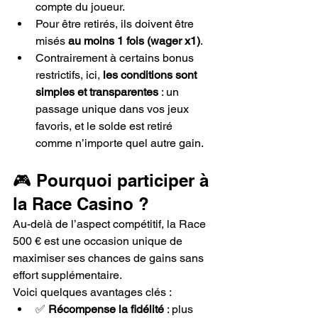
compte du joueur.
Pour être retirés, ils doivent être 
misés 
au moins 1 fois (wager x1)
.
Contrairement à certains bonus 
restrictifs, ici, 
les conditions sont 
simples et transparentes
 : un 
passage unique dans vos jeux 
favoris, et le solde est retiré 
comme n’importe quel autre gain.
🎮 Pourquoi participer à 
la Race Casino ?
Au-delà de l’aspect compétitif, la Race 
500 € est une occasion unique de 
maximiser ses chances de gains sans 
effort supplémentaire.
Voici quelques avantages clés :
✅ 
Récompense la fidélité
 : plus 