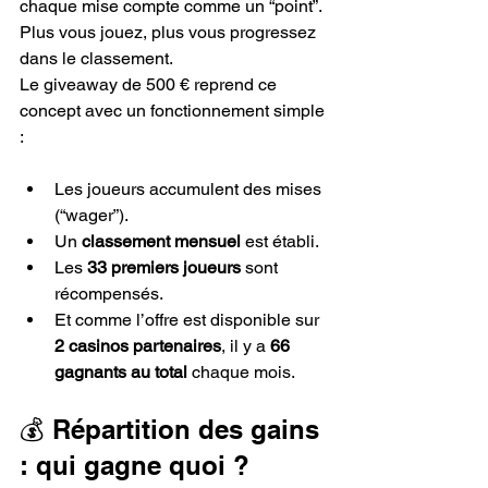
chaque mise compte comme un “point”. 
Plus vous jouez, plus vous progressez 
dans le classement.
Le giveaway de 500 € reprend ce 
concept avec un fonctionnement simple 
:
Les joueurs accumulent des mises 
(“wager”).
Un 
classement mensuel
 est établi.
Les 
33 premiers joueurs
 sont 
récompensés.
Et comme l’offre est disponible sur 
2 casinos partenaires
, il y a 
66 
gagnants au total
 chaque mois.
💰 Répartition des gains 
: qui gagne quoi ?