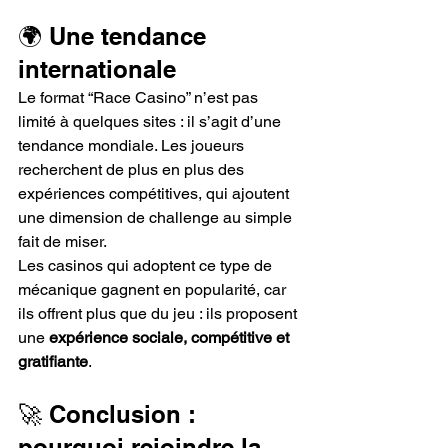
🌍 Une tendance 
internationale
Le format “Race Casino” n’est pas 
limité à quelques sites : il s’agit d’une 
tendance mondiale. Les joueurs 
recherchent de plus en plus des 
expériences compétitives, qui ajoutent 
une dimension de challenge au simple 
fait de miser.
Les casinos qui adoptent ce type de 
mécanique gagnent en popularité, car 
ils offrent plus que du jeu : ils proposent 
une 
expérience sociale, compétitive et 
gratifiante
.
🚀 Conclusion : 
pourquoi rejoindre la 