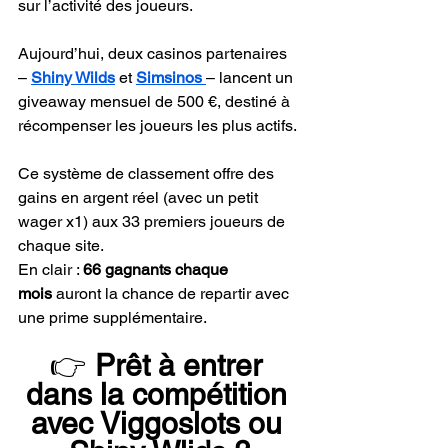
sur l’activité des joueurs.
Aujourd’hui, deux casinos partenaires 
– 
Shiny Wilds
 et 
Simsinos
– lancent un 
giveaway mensuel de 500 €, destiné à 
récompenser les joueurs les plus actifs.
Ce système de classement offre des 
gains en argent réel (avec un petit 
wager x1) aux 33 premiers joueurs de 
chaque site. 
En clair : 
66 gagnants chaque 
mois
 auront la chance de repartir avec 
une prime supplémentaire.
👉 
Prêt à entrer 
dans la compétition 
avec Viggoslots ou 