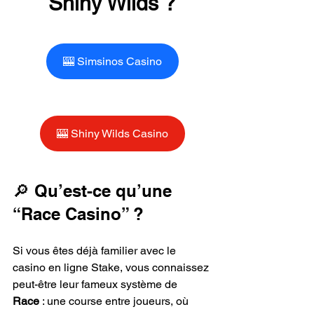
Shiny Wlids ?
🎰 Simsinos Casino
🎰 Shiny Wilds Casino
🔎 Qu’est-ce qu’une 
“Race Casino” ?
Si vous êtes déjà familier avec le 
casino en ligne Stake, vous connaissez 
peut-être leur fameux système de 
Race
 : une course entre joueurs, où 