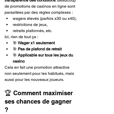
transparence des conditions
. Beaucoup 
de promotions de casinos en ligne sont 
parasitées par des règles complexes :
wagers élevés (parfois x30 ou x40),
restrictions de jeux,
retraits plafonnés, etc.
Ici, rien de tout ça :
🎯 
Wager x1 seulement
🎯 
Pas de plafond de retrait
🎯 
Applicable sur tous les jeux du 
casino
Cela en fait une promotion attractive 
non seulement pour les habitués, mais 
aussi pour les nouveaux joueurs.
🏆 Comment maximiser 
ses chances de gagner 
?