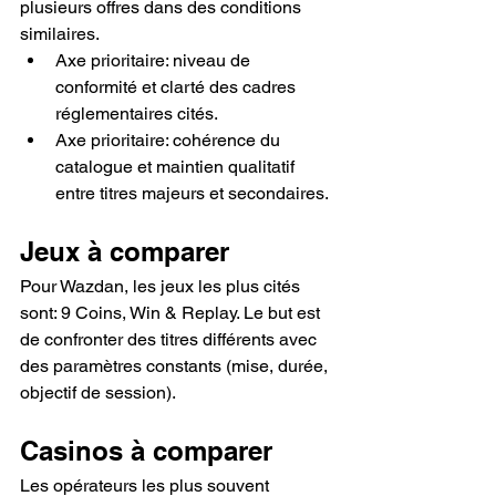
plusieurs offres dans des conditions 
similaires.
Axe prioritaire: niveau de 
conformité et clarté des cadres 
réglementaires cités.
Axe prioritaire: cohérence du 
catalogue et maintien qualitatif 
entre titres majeurs et secondaires.
Jeux à comparer
Pour Wazdan, les jeux les plus cités 
sont: 9 Coins, Win & Replay. Le but est 
de confronter des titres différents avec 
des paramètres constants (mise, durée, 
objectif de session).
Casinos à comparer
Les opérateurs les plus souvent 