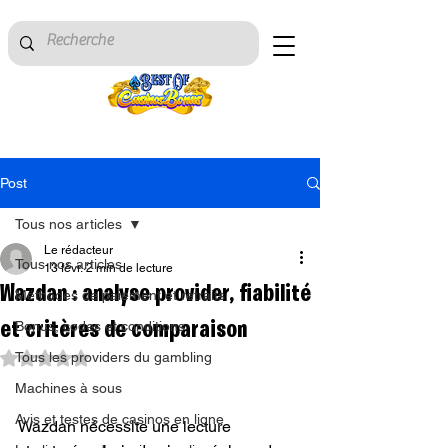
6836185014
Post
Tous nos articles
Le rédacteur
Tous nos articles
13 févr.
2 min de lecture
Wazdan : analyse provider, fiabilité
Méthodes de paiement et retraits
et critères de comparaison
Bonus, codes et conditions
Tous les providers du gambling
Noté NaN étoiles sur 5.
Machines à sous
Avis et testes de casinos en ligne
Wazdan nécessite une lecture 