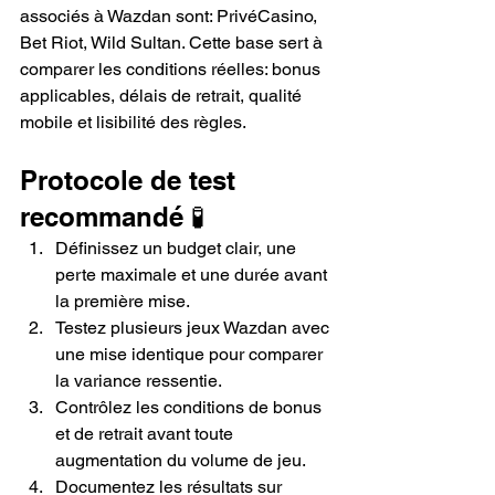
associés à Wazdan sont: PrivéCasino, 
Bet Riot, Wild Sultan. Cette base sert à 
comparer les conditions réelles: bonus 
applicables, délais de retrait, qualité 
mobile et lisibilité des règles.
Protocole de test 
recommandé 🧪
Définissez un budget clair, une 
perte maximale et une durée avant 
la première mise.
Testez plusieurs jeux Wazdan avec 
une mise identique pour comparer 
la variance ressentie.
Contrôlez les conditions de bonus 
et de retrait avant toute 
augmentation du volume de jeu.
Documentez les résultats sur 