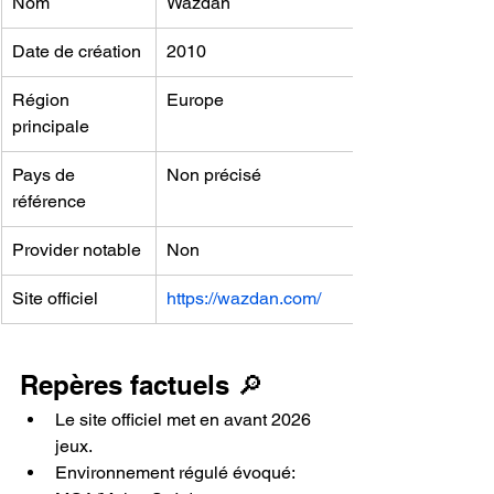
Nom
Wazdan
Date de création
2010
Région 
Europe
principale
Pays de 
Non précisé
référence
Provider notable
Non
Site officiel
https://wazdan.com/
Repères factuels 🔎
Le site officiel met en avant 2026 
jeux.
Environnement régulé évoqué: 