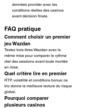
données provider avec les 
conditions réelles des casinos 
avant décision finale.
FAQ pratique
Comment choisir un premier 
jeu Wazdan
Testez trois titres Wazdan avec la 
même mise pour comparer le rythme 
réel des sessions avant toute montée 
en mise.
Quel critère lire en premier
RTP, volatilité et conditions bonus: ce 
trio donne la meilleure lecture du risque 
global.
Pourquoi comparer 
plusieurs casinos