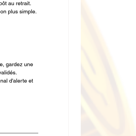
t au retrait. 
ion plus simple.
e, gardez une 
validés.
al d'alerte et 