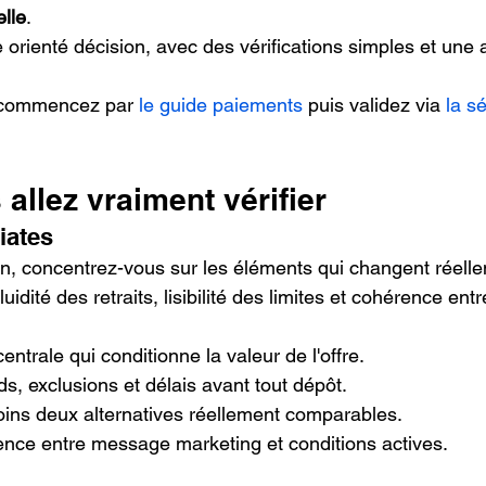
elle
.
 orienté décision, avec des vérifications simples et une a
commencez par 
le guide paiements
 puis validez via 
la sé
allez vraiment vérifier
iates
on, concentrez-vous sur les éléments qui changent réellem
fluidité des retraits, lisibilité des limites et cohérence en
 centrale qui conditionne la valeur de l'offre.
ds, exclusions et délais avant tout dépôt.
ns deux alternatives réellement comparables.
ence entre message marketing et conditions actives.