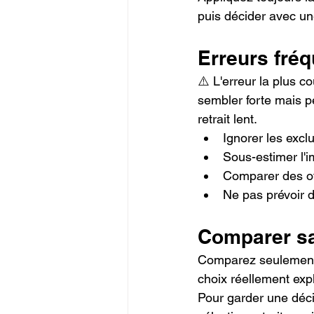
puis décider avec un
Erreurs fré
⚠️ L'erreur la plus c
sembler forte mais p
retrait lent.
Ignorer les exclu
Sous-estimer l'im
Comparer des of
Ne pas prévoir de
Comparer san
Comparez seulement 
choix réellement expl
Pour garder une déc