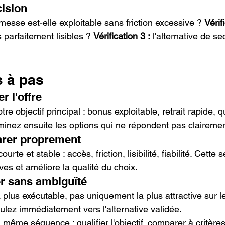
cision
omesse est-elle exploitable sans friction excessive ? 
Vérif
s parfaitement lisibles ? 
Vérification 3 :
 l'alternative de se
 à pas
r l'offre
re objectif principal : bonus exploitable, retrait rapide, q
minez ensuite les options qui ne répondent pas clairement
arer proprement
urte et stable : accès, friction, lisibilité, fiabilité. Cette
ves et améliore la qualité du choix.
er sans ambiguïté
a plus exécutable, pas uniquement la plus attractive sur le
culez immédiatement vers l'alternative validée.
 même séquence : qualifier l'objectif, comparer à critères