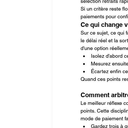
sélection retraits rap
Si un critère reste f
paiements
 pour confi
Ce qui change v
Sur ce sujet, ce qui f
le délai réel et la s
d'une option réelleme
Isolez d'abord 
Mesurez ensuite l
Écartez enfin ce
Quand ces points rest
Comment arbitr
Le meilleur réflexe c
points. Cette discipl
mode de paiement fai
Gardez trois à q