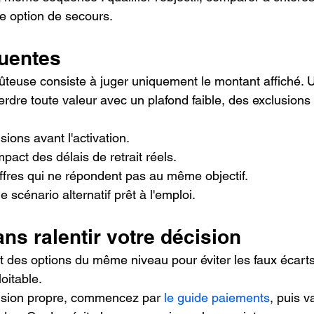
e option de secours.
quentes
oûteuse consiste à juger uniquement le montant affiché. U
erdre toute valeur avec un plafond faible, des exclusion
sions avant l'activation.
pact des délais de retrait réels.
fres qui ne répondent pas au même objectif.
 scénario alternatif prêt à l'emploi.
s ralentir votre décision
des options du même niveau pour éviter les faux écarts
oitable.
ision propre, commencez par 
le guide paiements
, puis v