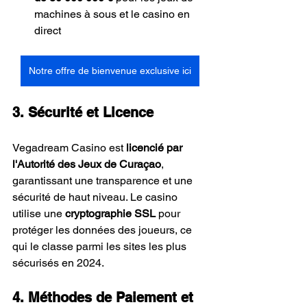
machines à sous et le casino en 
direct​
Notre offre de bienvenue exclusive ici
3. Sécurité et Licence
Vegadream Casino est 
licencié par 
l'Autorité des Jeux de Curaçao
, 
garantissant une transparence et une 
sécurité de haut niveau. Le casino 
utilise une 
cryptographie SSL
 pour 
protéger les données des joueurs, ce 
qui le classe parmi les sites les plus 
sécurisés en 2024.
4. Méthodes de Paiement et 