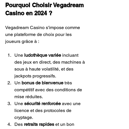
Pourquoi Choisir Vegadream 
Casino en 2024 ?
Vegadream Casino s'impose comme 
une plateforme de choix pour les 
joueurs grâce à :
Une 
ludothèque variée
 incluant 
des jeux en direct, des machines à 
sous à haute volatilité, et des 
jackpots progressifs.
Un 
bonus de bienvenue
 très 
compétitif avec des conditions de 
mise réduites.
Une 
sécurité renforcée
 avec une 
licence et des protocoles de 
cryptage.
Des 
retraits rapides
 et un bon 