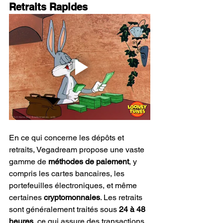
Retraits Rapides
En ce qui concerne les dépôts et 
retraits, Vegadream propose une vaste 
gamme de 
méthodes de paiement
, y 
compris les cartes bancaires, les 
portefeuilles électroniques, et même 
certaines 
cryptomonnaies
. Les retraits 
sont généralement traités sous 
24 à 48 
heures
, ce qui assure des transactions 