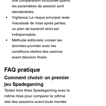
une comparaison structurée quand 
les paramètres de session sont 
standardisés.
Vigilance: Le risque principal reste 
l'escalade de mise après pertes; 
un plan de bankroll strict est 
indispensable.
Méthode éditoriale: croiser les 
données provider avec les 
conditions réelles des casinos 
avant décision finale.
FAQ pratique
Comment choisir un premier 
jeu Spadegaming
Testez trois titres Spadegaming avec la 
même mise pour comparer le rythme 
réel des sessions avant toute montée 