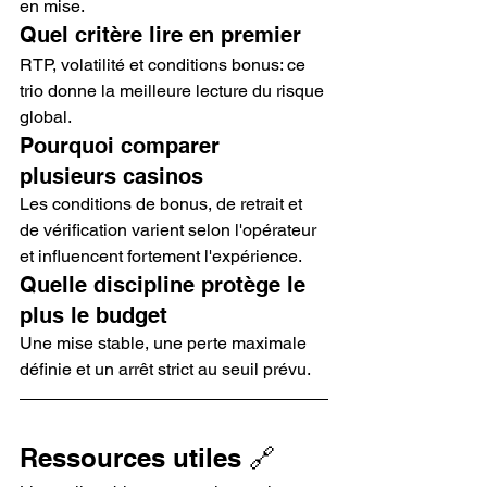
en mise.
Quel critère lire en premier
RTP, volatilité et conditions bonus: ce 
trio donne la meilleure lecture du risque 
global.
Pourquoi comparer 
plusieurs casinos
Les conditions de bonus, de retrait et 
de vérification varient selon l'opérateur 
et influencent fortement l'expérience.
Quelle discipline protège le 
plus le budget
Une mise stable, une perte maximale 
définie et un arrêt strict au seuil prévu.
Ressources utiles 🔗