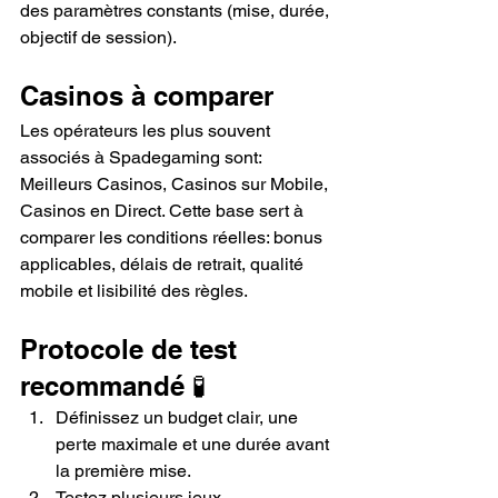
des paramètres constants (mise, durée, 
objectif de session).
Casinos à comparer
Les opérateurs les plus souvent 
associés à Spadegaming sont: 
Meilleurs Casinos, Casinos sur Mobile, 
Casinos en Direct. Cette base sert à 
comparer les conditions réelles: bonus 
applicables, délais de retrait, qualité 
mobile et lisibilité des règles.
Protocole de test 
recommandé 🧪
Définissez un budget clair, une 
perte maximale et une durée avant 
la première mise.
Testez plusieurs jeux 