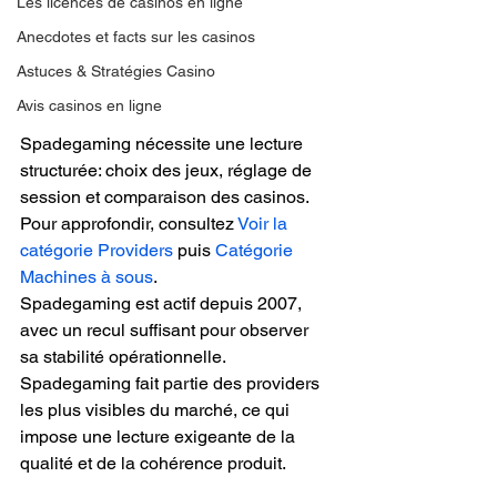
Les licences de casinos en ligne
Anecdotes et facts sur les casinos
Astuces & Stratégies Casino
Avis casinos en ligne
Spadegaming nécessite une lecture 
structurée: choix des jeux, réglage de 
session et comparaison des casinos.
Pour approfondir, consultez 
Voir la 
catégorie Providers
 puis 
Catégorie 
Machines à sous
.
Spadegaming est actif depuis 2007, 
avec un recul suffisant pour observer 
sa stabilité opérationnelle.
Spadegaming fait partie des providers 
les plus visibles du marché, ce qui 
impose une lecture exigeante de la 
qualité et de la cohérence produit.