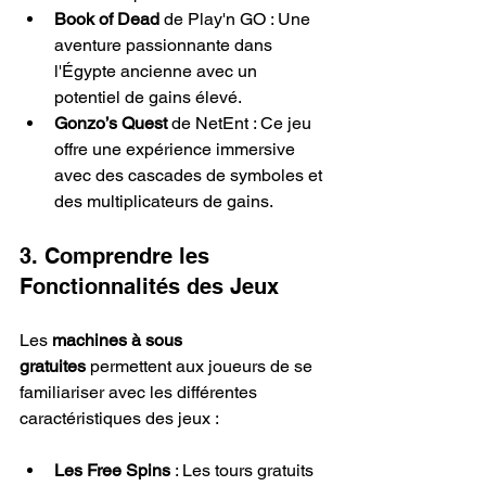
Book of Dead
 de Play'n GO : Une 
aventure passionnante dans 
l'Égypte ancienne avec un 
potentiel de gains élevé.
Gonzo’s Quest
 de NetEnt : Ce jeu 
offre une expérience immersive 
avec des cascades de symboles et 
des multiplicateurs de gains.
3. Comprendre les 
Fonctionnalités des Jeux
Les 
machines à sous 
gratuites
 permettent aux joueurs de se 
familiariser avec les différentes 
caractéristiques des jeux :
Les Free Spins
 : Les tours gratuits 