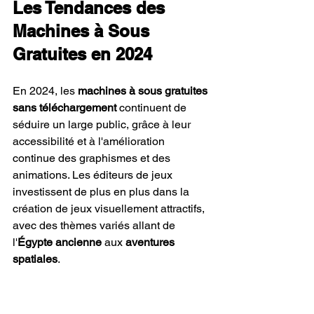
Les Tendances des 
Machines à Sous 
Gratuites en 2024
En 2024, les 
machines à sous gratuites 
sans téléchargement
 continuent de 
séduire un large public, grâce à leur 
accessibilité et à l'amélioration 
continue des graphismes et des 
animations. Les éditeurs de jeux 
investissent de plus en plus dans la 
création de jeux visuellement attractifs, 
avec des thèmes variés allant de 
l'
Égypte ancienne
 aux 
aventures 
spatiales
.