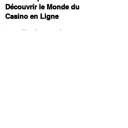
Découvrir le Monde du 
Casino en Ligne
Les 
machines à sous gratuites sans 
téléchargement
 sont une excellente 
porte d'entrée pour les joueurs qui 
souhaitent découvrir l'univers des 
casinos en ligne sans risque. Elles 
permettent de tester de nombreux jeux, 
de comprendre leur fonctionnement, et 
de se préparer avant de passer à la 
version payante. Que vous soyez un 
débutant ou un joueur confirmé, 
n'hésitez pas à essayer ces jeux pour 
trouver vos machines préférées.