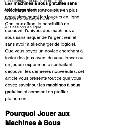
Les licences de casinos en ligne
Les 
machines à sous gratuites sans 
Anecdotes et facts sur les casinos
téléchargement
 sont de plus en plus 
populaires parmi les joueurs en ligne. 
Astuces & Stratégies Casino
Ces jeux offrent la possibilité de 
Avis casinos en ligne
découvrir l'univers des machines à 
sous sans risquer de l'argent réel et 
sans avoir à télécharger de logiciel. 
Que vous soyez un novice cherchant à 
tester des jeux avant de vous lancer ou 
un joueur expérimenté souhaitant 
découvrir les dernières nouveautés, cet 
article vous présente tout ce que vous 
devez savoir sur les 
machines à sous 
gratuites
 et comment en profiter 
pleinement.
Pourquoi Jouer aux 
Machines à Sous 