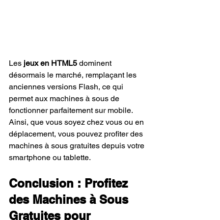
Les 
jeux en HTML5
 dominent 
désormais le marché, remplaçant les 
anciennes versions Flash, ce qui 
permet aux machines à sous de 
fonctionner parfaitement sur mobile. 
Ainsi, que vous soyez chez vous ou en 
déplacement, vous pouvez profiter des 
machines à sous gratuites depuis votre 
smartphone ou tablette.
Conclusion : Profitez 
des Machines à Sous 
Gratuites pour 