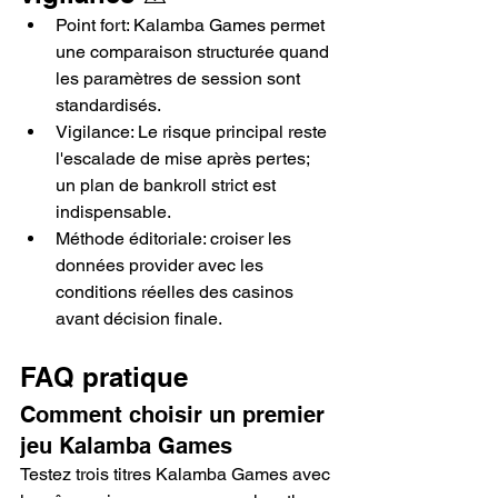
Point fort: Kalamba Games permet 
une comparaison structurée quand 
les paramètres de session sont 
standardisés.
Vigilance: Le risque principal reste 
l'escalade de mise après pertes; 
un plan de bankroll strict est 
indispensable.
Méthode éditoriale: croiser les 
données provider avec les 
conditions réelles des casinos 
avant décision finale.
FAQ pratique
Comment choisir un premier 
jeu Kalamba Games
Testez trois titres Kalamba Games avec 