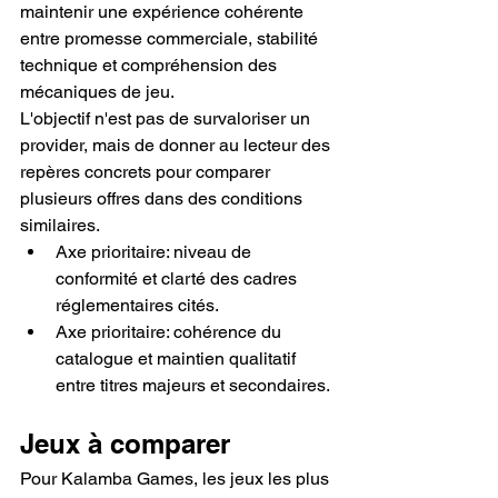
maintenir une expérience cohérente 
entre promesse commerciale, stabilité 
technique et compréhension des 
mécaniques de jeu.
L'objectif n'est pas de survaloriser un 
provider, mais de donner au lecteur des 
repères concrets pour comparer 
plusieurs offres dans des conditions 
similaires.
Axe prioritaire: niveau de 
conformité et clarté des cadres 
réglementaires cités.
Axe prioritaire: cohérence du 
catalogue et maintien qualitatif 
entre titres majeurs et secondaires.
Jeux à comparer
Pour Kalamba Games, les jeux les plus 