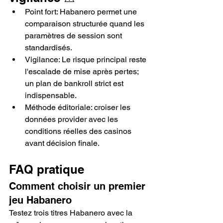
Point fort: Habanero permet une 
comparaison structurée quand les 
paramètres de session sont 
standardisés.
Vigilance: Le risque principal reste 
l'escalade de mise après pertes; 
un plan de bankroll strict est 
indispensable.
Méthode éditoriale: croiser les 
données provider avec les 
conditions réelles des casinos 
avant décision finale.
FAQ pratique
Comment choisir un premier 
jeu Habanero
Testez trois titres Habanero avec la 