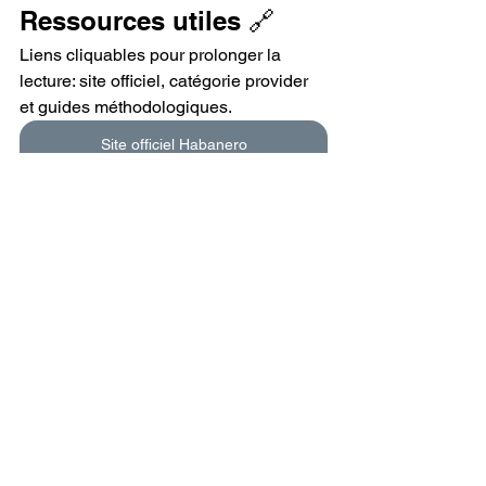
Ressources utiles 🔗
Liens cliquables pour prolonger la 
lecture: site officiel, catégorie provider 
et guides méthodologiques.
Site officiel Habanero
Voir la catégorie Providers
Catégorie Machines à sous
Catégorie Licences casinos
Tous les providers du gambling