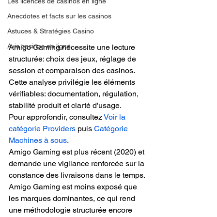
Les licences de casinos en ligne
Anecdotes et facts sur les casinos
Astuces & Stratégies Casino
Avis casinos en ligne
Amigo Gaming nécessite une lecture 
structurée: choix des jeux, réglage de 
session et comparaison des casinos.
Cette analyse privilégie les éléments 
vérifiables: documentation, régulation, 
stabilité produit et clarté d'usage.
Pour approfondir, consultez 
Voir la 
catégorie Providers
 puis 
Catégorie 
Machines à sous
.
Amigo Gaming est plus récent (2020) et 
demande une vigilance renforcée sur la 
constance des livraisons dans le temps.
Amigo Gaming est moins exposé que 
les marques dominantes, ce qui rend 
une méthodologie structurée encore 