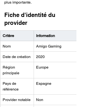
plus importante.
Fiche d'identité du 
provider
Critère
Information
Nom
Amigo Gaming
Date de création
2020
Région 
Europe
principale
Pays de 
Espagne
référence
Provider notable
Non